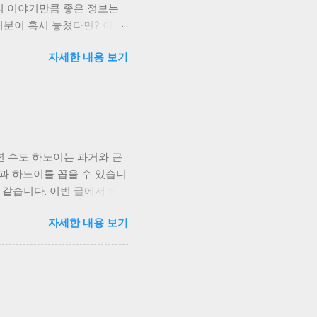
의 이야기만큼 좋은 정보는
러분이 혹시 놓쳤다면? 이 글
요한 전자제품 3가지 선풍
자세한 내용 보기
컨 필수입니다. 그런데 낮
컨을 끄고 살아야 하는데 선
은 선풍기들을 저렴하게 판매
하시면 됩니다. 베트남 전자
도 좋습니다. 애기바람은 한
만 겨울 하노이에서는 꼭 권
년 수도 하노이는 과거와 근
통 맨 윗층 천장에만 단열재
과 하노이를 꼽을 수 있습니
릴 정도로 춥게 느껴집니다.
 같습니다. 이번 글에서 하
없는 집은 겨울철 바깥의 추위
 장단점에 대해 말씀드려 보
의 상징인 베트남에서 전기
자세한 내용 보기
의 수도였습니다. 오랜 역사
장판, 황토장판 배송받는 분
다. 강 안쪽이란 의미처
다 다양한 종류의 쌀이 생산
(평방 킬로미터)로 서울
 아무래도 입맛은 쉽게 변하
하노이가 현재의 모습을 갖추