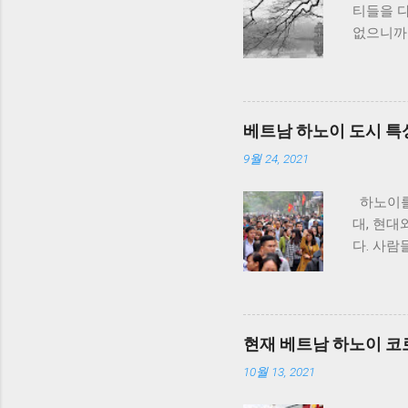
티들을 
없으니까요
을 보고 
기 더운 
이고 밤이
풍기 없
베트남 하노이 도시 특
하고 있
9월 24, 2021
제품 매
국산만 
하노이를 
유드리고
대, 현대
가 시공됩
다. 사람
기온이 1
노이(HA
를 그대
도록 하겠
장판을 깔
의 이야기
들 많이 
럼 하노이
되고 있고
현재 베트남 하노이 코
의 약 5
지 않나 
10월 13, 2021
게 된 것